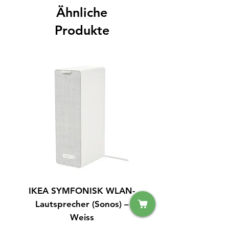
Ähnliche
Produkte
IKEA SYMFONISK WLAN-
IPhone 15 128GB S
Lautsprecher (Sonos) –
Weiss