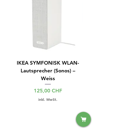
IKEA SYMFONISK WLAN-
IPhone 15 128GB S
Lautsprecher (Sonos) –
Weiss
Preis
125,00 CHF
inkl. MwSt.