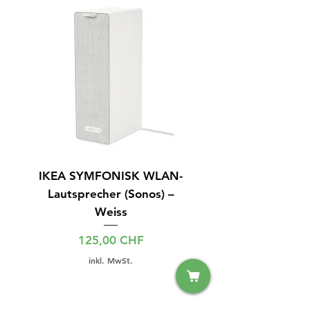
IKEA SYMFONISK WLAN-
IPhone 15 128GB S
Lautsprecher (Sonos) –
Weiss
Preis
125,00 CHF
inkl. MwSt.