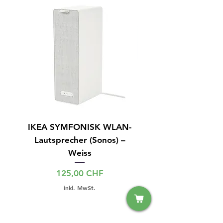
IKEA SYMFONISK WLAN-
IPhone 15 128GB S
Lautsprecher (Sonos) –
Weiss
Preis
125,00 CHF
inkl. MwSt.