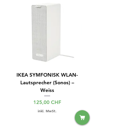
IKEA SYMFONISK WLAN-
IPhone 15 128GB S
Lautsprecher (Sonos) –
Weiss
Preis
125,00 CHF
inkl. MwSt.