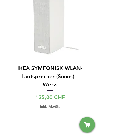
IKEA SYMFONISK WLAN-
IPhone 15 128GB S
Lautsprecher (Sonos) –
Weiss
Preis
125,00 CHF
inkl. MwSt.