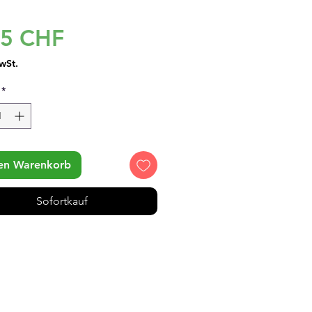
Preis
95 CHF
wSt.
*
den Warenkorb
Sofortkauf