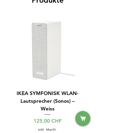
Produkte
IKEA SYMFONISK WLAN-
IPhone 15 128GB S
Lautsprecher (Sonos) –
Weiss
Preis
125,00 CHF
inkl. MwSt.