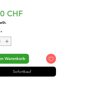
Preis
00 CHF
wSt.
*
den Warenkorb
Sofortkauf