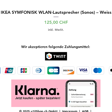
IKEA SYMFONISK WLAN-Lautsprecher (Sonos) – Weiss
Preis
125,00 CHF
inkl. MwSt.
Wir akzeptieren folgende Zahlungsmittel:
© 2025 u10Shop.ch GmbH |
Impressum
|
AGB
|