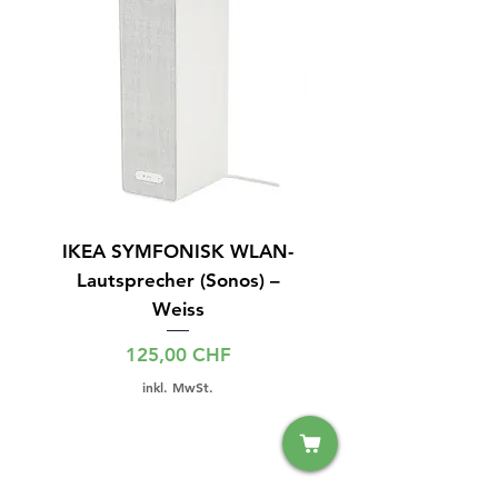
IKEA SYMFONISK WLAN-
IPhone 15 128GB S
Lautsprecher (Sonos) –
Weiss
Preis
125,00 CHF
inkl. MwSt.