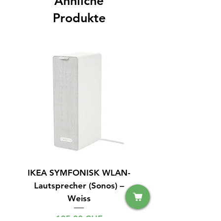
Ähnliche
Produkte
IKEA SYMFONISK WLAN-
IPhone 14 128GB S
Lautsprecher (Sonos) –
Weiss
Preis
125,00 CHF