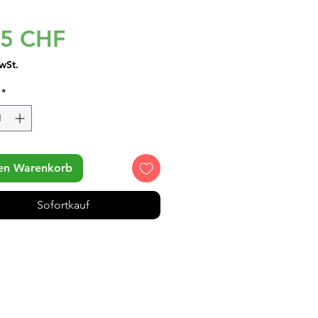
Preis
95 CHF
wSt.
*
den Warenkorb
Sofortkauf