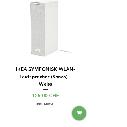
IKEA SYMFONISK WLAN-
IPhone 14 128GB S
Lautsprecher (Sonos) –
Weiss
Preis
125,00 CHF
inkl. MwSt.