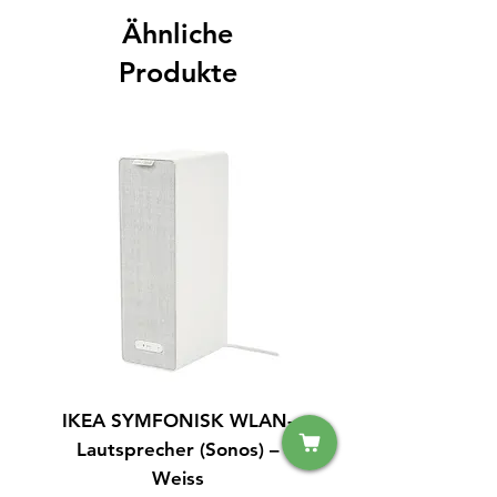
Ähnliche
Produkte
IKEA SYMFONISK WLAN-
IPhone 14 128GB S
Lautsprecher (Sonos) –
Weiss