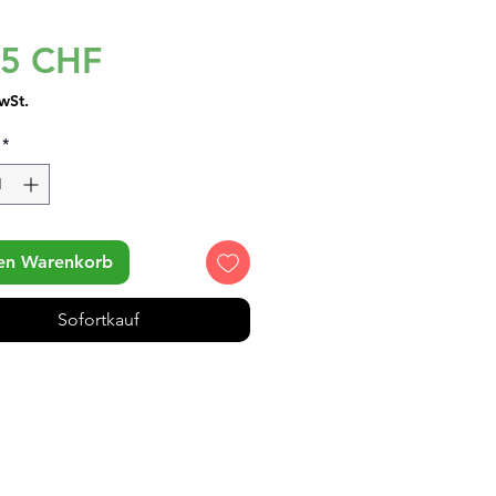
Preis
95 CHF
wSt.
*
den Warenkorb
Sofortkauf