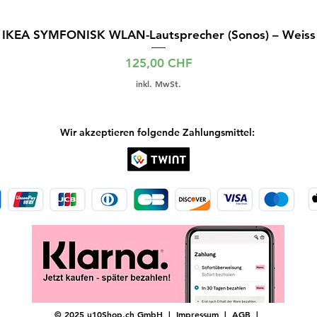
IKEA SYMFONISK WLAN-Lautsprecher (Sonos) – Weiss
Preis
125,00 CHF
inkl. MwSt.
Wir akzeptieren folgende Zahlungsmittel:
© 2025 u10Shop.ch GmbH |
Impressum
|
AGB
|