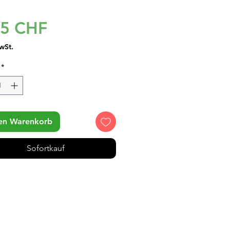
Preis
95 CHF
wSt.
*
den Warenkorb
Sofortkauf